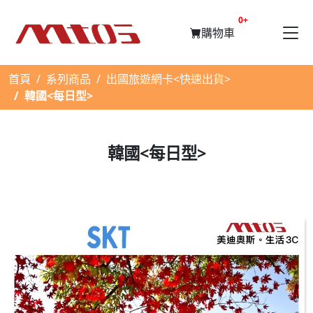
提醒購物車數量
0+
購物車
首頁
系列商品
出國旅遊網卡<快速出貨>
韓國<每日型>
韓國<每日型>