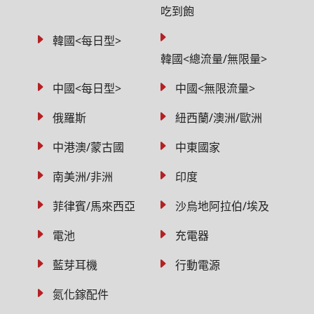
吃到飽
韓國<每日型>
韓國<總流量/無限量>
中國<每日型>
中國<無限流量>
俄羅斯
紐西蘭/澳洲/歐洲
中港澳/蒙古國
中東國家
南美洲/非洲
印度
菲律賓/馬來西亞
沙烏地阿拉伯/埃及
電池
充電器
藍芽耳機
行動電源
氮化鎵配件