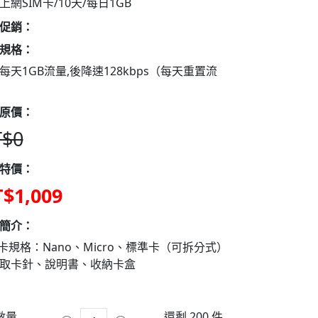
上網SIM卡/10天/每日1GB
促銷：
規格：
每天1GB流量,後降速128kbps（每天重置流
原價：
$0
特價：
$1,009
簡介：
M卡規格：Nano、Micro、標準卡（可拆分式）
取卡針、說明書、收納卡盒
數量
還剩 200 件