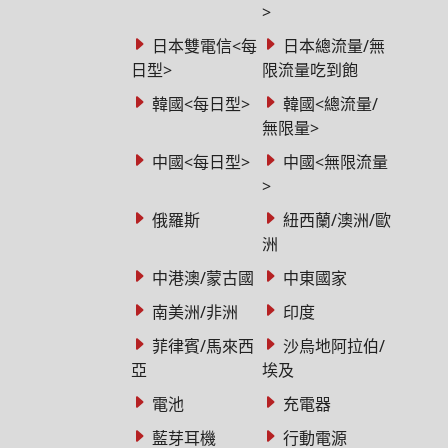
>
日本雙電信<每
日本總流量/無
日型>
限流量吃到飽
韓國<每日型>
韓國<總流量/
無限量>
中國<每日型>
中國<無限流量
>
俄羅斯
紐西蘭/澳洲/歐
洲
中港澳/蒙古國
中東國家
南美洲/非洲
印度
菲律賓/馬來西
沙烏地阿拉伯/
亞
埃及
電池
充電器
藍芽耳機
行動電源