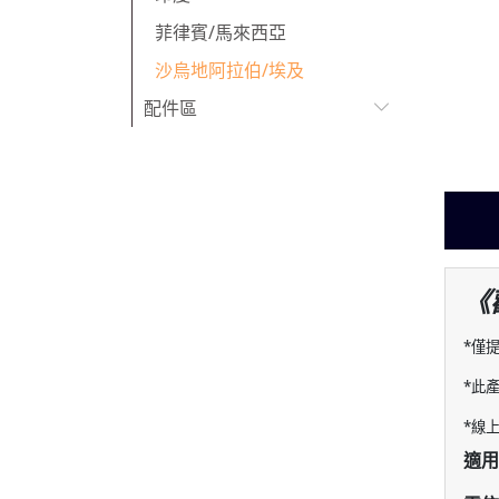
菲律賓/馬來西亞
沙烏地阿拉伯/埃及
配件區
《
*僅
*此
*線
適用