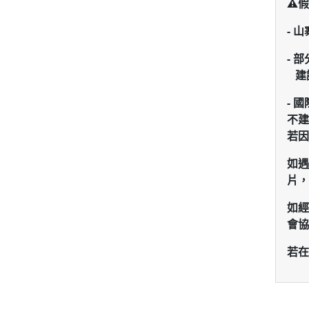
⚠️
假
- 
- 
建
-
國
不建
若因
如遇
片，
如經
會協
若在