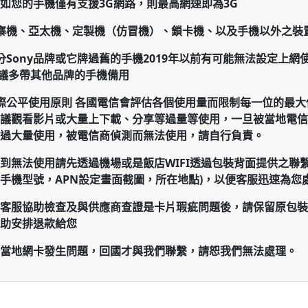
如您的手機僅有支援3G網路，則最高網速即為3G
山寨機、亞太機、定製機（仿冒機）、鎖卡機、以及手機以外之裝
部分Sony品牌或它牌過舊的手機2019年以前有可能無法設定上網
議多帶其他品牌的手機備用
際公平使用原則
各國電信會評估各個使用量而限制每一位的最大
議觀看影片或大量上下載、分享等過量等使用，一旦被當地電信
過大量使用，被電信商偵測而無法使用，請自行負責。
到無法使用請先透過機場或是飯店WIFI透過包裝背面提供之聯
手機型號，APN設定畫面截圖，所在地點)，以便客服迅速為您
客服協助檢查及與供應商查證是卡片瑕疵問題後
，請保留原包裝(
助安排退款給您
當地網卡發生問題，回國才與我們聯繫，請恕我們無法處理。