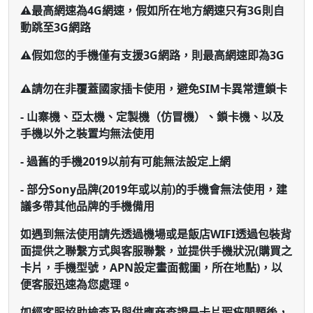
⚠️
最高網速為4G網速，假如所在地方網速只有3G則自
動跳至3G網路
⚠️
假如您的手機僅有支援3G網路，則最高網速即為3G
⚠️請勿在非覆蓋國家插卡使用，避免SIM卡異常遭鎖卡
- 山寨機、亞太機、定製機（仿冒機）、鎖卡機、以及
手機以外之裝置均無法使用
- 過舊的手機2019以前有可能無法設定上網
- 部分Sony品牌(2019年或以前)的手機會無法使用，建
議多帶其他品牌的手機備用
如遇到無法使用請先透過機場或是飯店WIFI透過包裝背
面提供之聯繫方式與客服聯繫，並提供手機狀況(購買之
卡片，手機型號，APN設定畫面截圖，所在地點)，以
便客服迅速為您處理。
如經
客服協助檢查及與供應商查證是卡片瑕疵問題後
，