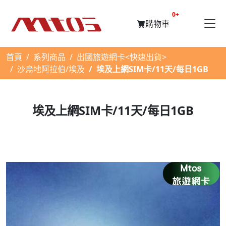
提醒購物車數量
0+
購物車
首頁
系列商品
出國旅遊網卡<快速出貨>
沙烏地阿拉伯/埃及
埃及上網SIM卡/11天/每日1GB
埃及上網SIM卡/11天/每日1GB