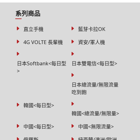
系列商品
直立手機
藍芽卡拉OK
4G VOLTE 長輩機
資安/軍人機
日本Softbank<每日型
日本雙電信<每日型>
>
日本總流量/無限流量
吃到飽
韓國<每日型>
韓國<總流量/無限量>
中國<每日型>
中國<無限流量>
俄羅斯
紐西蘭/澳洲/歐洲