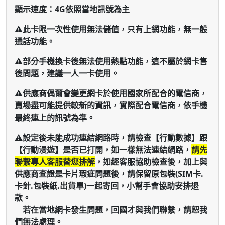
顯示速度：4G依照當地訊號為主
⚠️此卡限一次性使用無法儲值，只有上網功能，無一般
通話功能。
⚠️部分手機換卡後無法使用熱點功能，這不屬於網卡售
後問題，建議一人一卡使用。
⚠️供應商偶爾會變更網卡於使用國家所配合的電信商，
賣場盡可能提供較新的資訊，實際配合電信商，依手機
最終連上的訊號為準。
⚠️設定後未能成功連結網路時，請檢查【行動數據】跟
【行動漫遊】是否已打開，如一樣無法連結網路，
請先
聯繫專人客服替您排解
，如經客服協助檢查後，加上與
供應商查證是卡片瑕疵問題後，請保留原包裝(SIM卡.
卡針.包裝紙.出貨單)一起寄回，小幫手會協助安排退
款。
若在當地網卡發生問題，回國才與我們聯繫，請恕我
們無法處理。