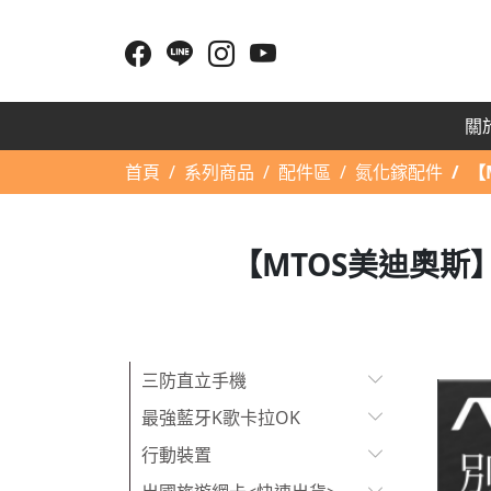
關於
首頁
系列商品
配件區
氮化鎵配件
【
【MTOS美迪奧斯】 
三防直立手機
最強藍牙K歌卡拉OK
行動裝置