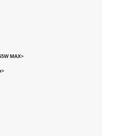
<65W MAX>
x>