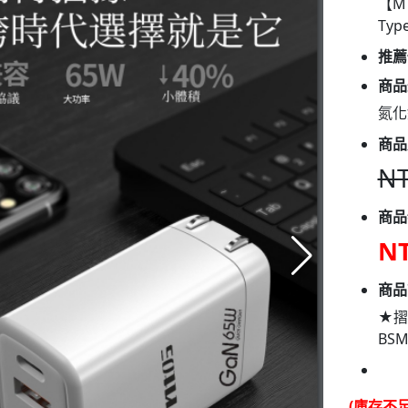
【M
Ty
推薦
商品
氮化
商品
NT
商品
NT
商品
★摺
BS
(庫存不足