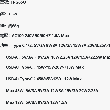
號: JT-G65Q
: 65W
: 約68g
壓：AC100-240V 50/60HZ 1.6A Max
率：Type-C 1/2: 5V/3A 9V/3A 12V/3A 15V/3A 20V/3.25A
-A：5V/3A ，9V/2A 10V/2.25A 12V/1.5A<22.5W Ma
B-A+Type-C：45W<15V-20V>+18W Max
B-A+Type-C：45W<5V-12V>+12W Max
 45W: 5V/3A 9V/3A 12V/3A 15V/3A 20V/2.25A
 18W: 5V/3A 9V/2A 12V/1.5A