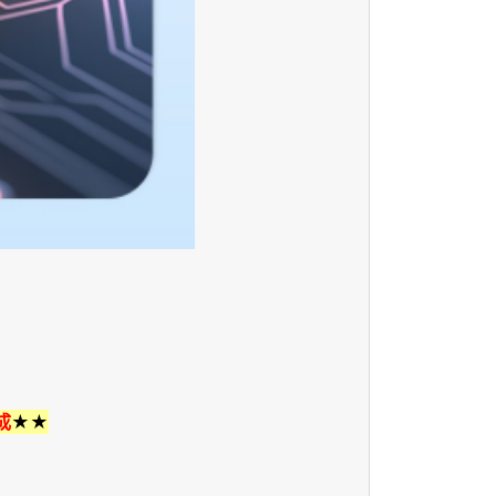
成
★
★