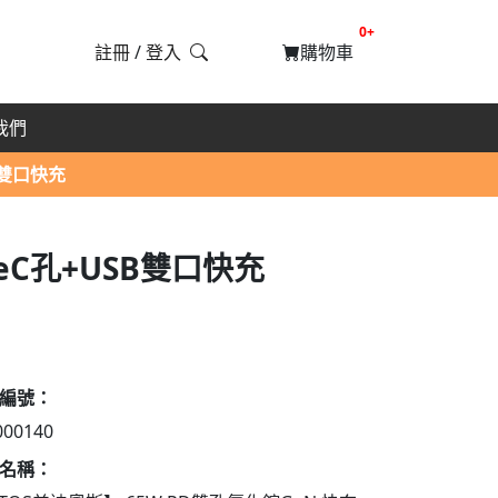
提醒購物車數量
0+
註冊
/
登入
購物車
我們
B雙口快充
peC孔+USB雙口快充
編號：
000140
名稱：