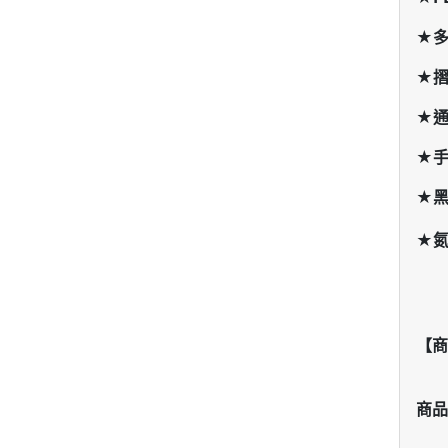
★多
★摺
★通
★
★
★
【商
商品