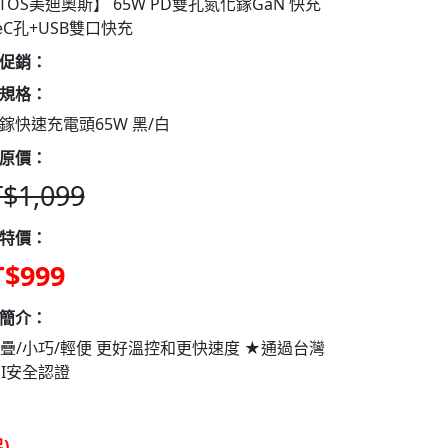
TOS美迪奧斯】 65W PD雙孔氮化鎵GaN 快充
peC孔+USB雙口快充
促銷：
規格：
鎵快速充電頭65W 黑/白
原價：
$1,099
特價：
$999
簡介：
疊/小巧/輕便 更好溫控和更快速度 ★通過台灣
MI安全認證
)