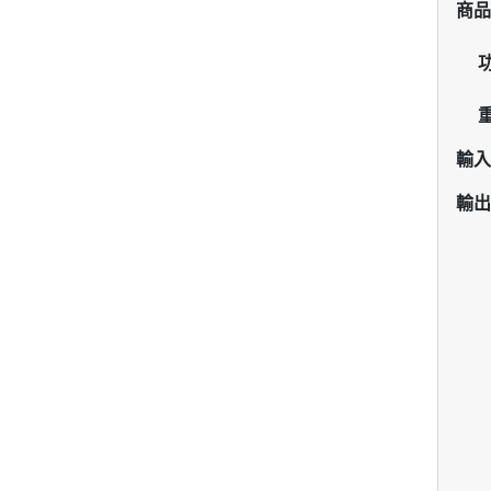
商品型
功率
重量
輸入電
輸出功
USB
US
US
Max
Max