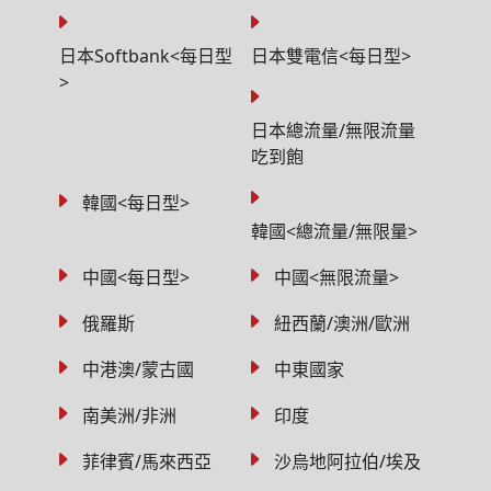
日本Softbank<每日型
日本雙電信<每日型>
>
日本總流量/無限流量
吃到飽
韓國<每日型>
韓國<總流量/無限量>
中國<每日型>
中國<無限流量>
俄羅斯
紐西蘭/澳洲/歐洲
中港澳/蒙古國
中東國家
南美洲/非洲
印度
菲律賓/馬來西亞
沙烏地阿拉伯/埃及