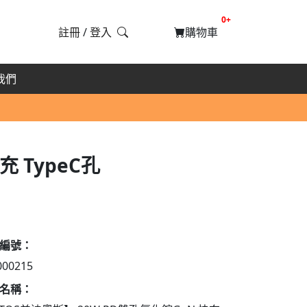
提醒購物車數量
0+
註冊
/
登入
購物車
我們
 TypeC孔
編號：
000215
名稱：