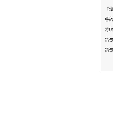
『鋼
警語
將U
請勿
請勿