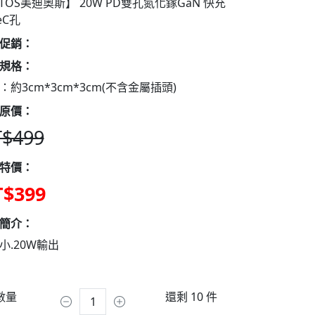
TOS美迪奧斯】 20W PD雙孔氮化鎵GaN 快充
eC孔
促銷：
規格：
：約3cm*3cm*3cm(不含金屬插頭)
原價：
$499
特價：
$399
簡介：
小.20W輸出
數量
還剩 10 件