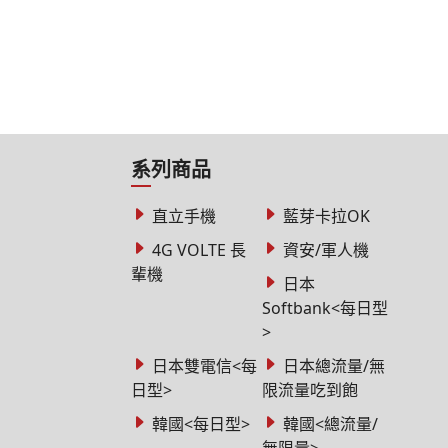
系列商品
直立手機
藍芽卡拉OK
4G VOLTE 長
資安/軍人機
輩機
日本
Softbank<每日型
>
日本雙電信<每
日本總流量/無
日型>
限流量吃到飽
韓國<每日型>
韓國<總流量/