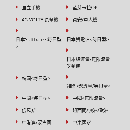
直立手機
藍芽卡拉OK
4G VOLTE 長輩機
資安/軍人機
日本Softbank<每日型
日本雙電信<每日型>
>
日本總流量/無限流量
吃到飽
韓國<每日型>
韓國<總流量/無限量>
中國<每日型>
中國<無限流量>
俄羅斯
紐西蘭/澳洲/歐洲
中港澳/蒙古國
中東國家