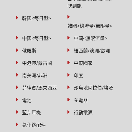
吃到飽
韓國<每日型>
韓國<總流量/無限量>
中國<每日型>
中國<無限流量>
俄羅斯
紐西蘭/澳洲/歐洲
中港澳/蒙古國
中東國家
南美洲/非洲
印度
菲律賓/馬來西亞
沙烏地阿拉伯/埃及
電池
充電器
藍芽耳機
行動電源
氮化鎵配件