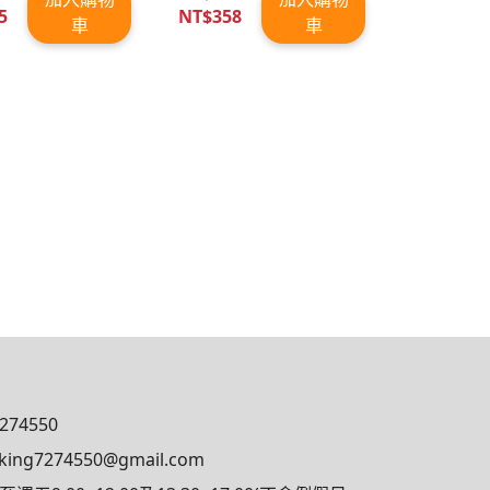
5
NT$358
車
車
7274550
king7274550@gmail.com