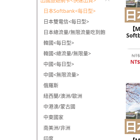
出國旅遊網卡<快速出貨>
日本Softbank<每日型>
日本雙電信<每日型>
【M
日本總流量/無限流量吃到飽
Sof
韓國<每日型>
韓國<總流量/無限量>
NT$
NT$
中國<每日型>
中國<無限流量>
俄羅斯
紐西蘭/澳洲/歐洲
中港澳/蒙古國
中東國家
南美洲/非洲
印度