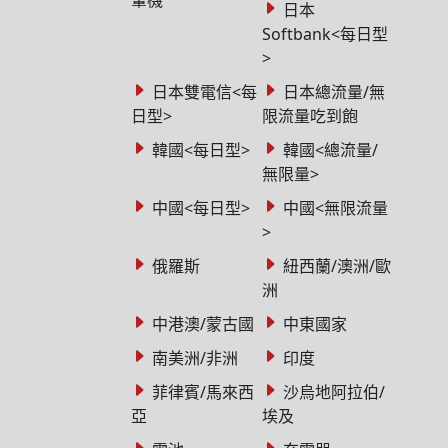
輩機
日本
Softbank<每日型
>
日本雙電信<每
日本總流量/無
日型>
限流量吃到飽
韓國<每日型>
韓國<總流量/
無限量>
中國<每日型>
中國<無限流量
>
俄羅斯
紐西蘭/澳洲/歐
洲
中港澳/蒙古國
中東國家
南美洲/非洲
印度
菲律賓/馬來西
沙烏地阿拉伯/
亞
埃及